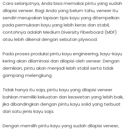
Cara selanjutnya, Anda bisa memakai pintu yang sudah
dilapisi veneer. Bagi Anda yang belum tahu, veneer itu
sendiri merupakan lapisan tipis kayu yang ditempelkan
pada permukaan kayu yang lebih keras dan stabil,
contohnya adalah Medium Diversity Fiberboard (MDF)
atau lebih dikenal dengan sebutan plywood.
Pada proses produksi pintu kayu engineering, kayu-kayu
kering akan dilaminasi dan dilapisi oleh veneer. Dengan
demikian, pintu akan menjadi lebih stabil serta tidak
gampang melengkung.
Tidak hanya itu saja, pintu kayu yang dilapisi veneer
bahkan memiliki kekuatan dan keawetan yang lebih baik,
jika dibandingkan dengan pintu kayu solid yang terbuat
dari satu jenis kayu saja.
Dengan memilih pintu kayu yang sudah dilapisi veneer,