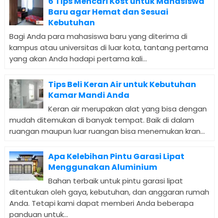
6 Tips Mencari Kost untuk Mahasiswa
Baru agar Hemat dan Sesuai
Kebutuhan
Bagi Anda para mahasiswa baru yang diterima di
kampus atau universitas di luar kota, tantang pertama
yang akan Anda hadapi pertama kali...
Tips Beli Keran Air untuk Kebutuhan
Kamar Mandi Anda
Keran air merupakan alat yang bisa dengan
mudah ditemukan di banyak tempat. Baik di dalam
ruangan maupun luar ruangan bisa menemukan kran...
Apa Kelebihan Pintu Garasi Lipat
Menggunakan Aluminium
Bahan terbaik untuk pintu garasi lipat
ditentukan oleh gaya, kebutuhan, dan anggaran rumah
Anda. Tetapi kami dapat memberi Anda beberapa
panduan untuk...