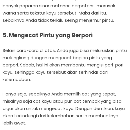
banyak paparan sinar matahari berpotensi merusak
warna serta tekstur kayu tersebut. Maka dari itu,
sebaiknya Anda tidak terlalu sering menjemur pintu.
5. Mengecat Pintu yang Berpori
Selain cara-cara di atas, Anda juga bisa meluruskan pintu
melengkung dengan mengecat bagian pintu yang
berpori. Sebab, hal ini akan membantu mengisi pori-pori
kayu, sehingga kayu tersebut akan terhindar dari
kelembaban.
Hanya saja, sebaiknya Anda memilih cat yang tepat,
misalnya saja cat kayu atau pun cat tembok yang bisa
digunakan untuk mengecat kayu. Dengan demikian, kayu
akan terlindungi dari kelembaban serta membuatnya
lebih awet.