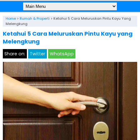
Home
>
Rumah & Properti
>
Ketahui 5 Cara Meluruskan Pintu Kayu Yang
Melengkung
Ketahui 5 Cara Meluruskan Pintu Kayu yang
Melengkung
Share on:
Twitter
WhatsApp