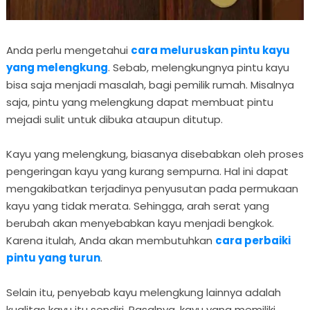
Anda perlu mengetahui
cara meluruskan pintu kayu
yang melengkung
. Sebab, melengkungnya pintu kayu
bisa saja menjadi masalah, bagi pemilik rumah. Misalnya
saja, pintu yang melengkung dapat membuat pintu
mejadi sulit untuk dibuka ataupun ditutup.
Kayu yang melengkung, biasanya disebabkan oleh proses
pengeringan kayu yang kurang sempurna. Hal ini dapat
mengakibatkan terjadinya penyusutan pada permukaan
kayu yang tidak merata. Sehingga, arah serat yang
berubah akan menyebabkan kayu menjadi bengkok.
Karena itulah, Anda akan membutuhkan
cara perbaiki
pintu yang turun
.
Selain itu, penyebab kayu melengkung lainnya adalah
kualitas kayu itu sendiri. Pasalnya, kayu yang memiliki