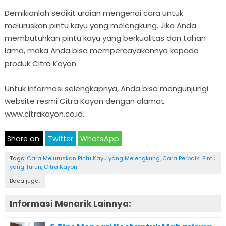
Demikianlah sedikit uraian mengenai cara untuk
meluruskan pintu kayu yang melengkung. Jika Anda
membutuhkan pintu kayu yang berkualitas dan tahan
lama, maka Anda bisa mempercayakannya kepada
produk Citra Kayon.
Untuk informasi selengkapnya, Anda bisa mengunjungi
website resmi Citra Kayon dengan alamat
www.citrakayon.co.id.
Share on:
Twitter
WhatsApp
Tags:
Cara Meluruskan Pintu Kayu yang Melengkung
,
Cara Perbaiki Pintu
yang Turun
,
Citra Kayon
Baca juga:
Informasi Menarik Lainnya: