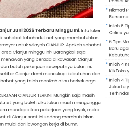
Ponsel A
Nikmati 
Bersama 
Inilah 6
njur Juni 2026 Terbaru Minggu Ini
. Info loker
Online ya
 untuk sahabat lebahndut.net yang membutuhkan
6 Tips M
eranyar untuk wilayah CIANJUR. Apakah sahabat
Baru aga
area Cianjur minggu ini? Barangkali saja
Kebutuh
 menawan yang berada di kawasan Cianjur
Inilah 4 
an butuh pekerjaan secepatnya bulan ini.
KlikToko 
i sekitar Cianjur demi mencukupi kebutuhan dan
Inilah 4 T
sahabat yang telah menikah atau berkeluarga.
Jakarta 
Terhindar
JAAN CIANJUR TERKINI. Mungkin saja masih
t.net yang boleh dikatakan masih menganggur
gera mendapatkan pekerjaan yang layak, maka
at di Cianjur saat ini sedang membutuhkan
n mulai dari lowongan kerja di bumn,