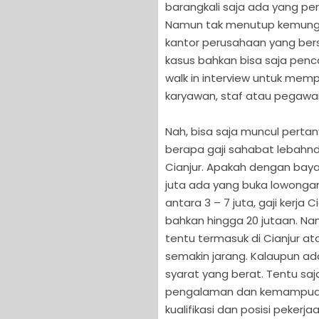
barangkali saja ada yang pen
Namun tak menutup kemungk
kantor perusahaan yang ber
kasus bahkan bisa saja penc
walk in interview untuk m
karyawan, staf atau pegawai b
Nah, bisa saja muncul pert
berapa gaji sahabat lebahndu
Cianjur. Apakah dengan baya
juta ada yang buka lowongan
antara 3 – 7 juta, gaji kerja 
bahkan hingga 20 jutaan. Na
tentu termasuk di Cianjur a
semakin jarang. Kalaupun ad
syarat yang berat. Tentu saja
pengalaman dan kemampuan y
kualifikasi dan posisi peker