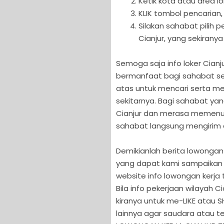
Ketik kota atau area lo
KLIK tombol pencarian,
Silakan sahabat pilih
Cianjur, yang sekiranya
Semoga saja info loker Cianju
bermanfaat bagi sahabat sem
atas untuk mencari serta me
sekitarnya. Bagi sahabat ya
Cianjur dan merasa memenuhi s
sahabat langsung mengirim ap
Demikianlah berita lowongan p
yang dapat kami sampaikan 
website info lowongan kerja t
Bila info pekerjaan wilayah 
kiranya untuk me-LIKE atau S
lainnya agar saudara atau t