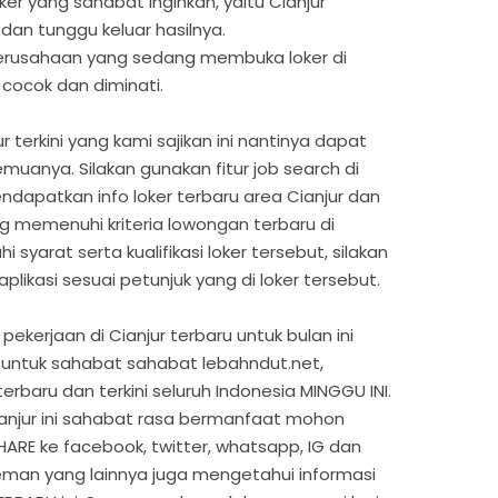
ker yang sahabat inginkan, yaitu Cianjur
 dan tunggu keluar hasilnya.
 perusahaan yang sedang membuka loker di
 cocok dan diminati.
r terkini yang kami sajikan ini nantinya dapat
uanya. Silakan gunakan fitur job search di
ndapatkan info loker terbaru area Cianjur dan
ng memenuhi kriteria lowongan terbaru di
yarat serta kualifikasi loker tersebut, silakan
likasi sesuai petunjuk yang di loker tersebut.
ekerjaan di Cianjur terbaru untuk bulan ini
untuk sahabat sahabat lebahndut.net,
erbaru dan terkini seluruh Indonesia MINGGU INI.
Cianjur ini sahabat rasa bermanfaat mohon
HARE ke facebook, twitter, whatsapp, IG dan
eman yang lainnya juga mengetahui informasi