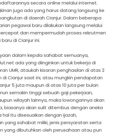
daftarannya secara online melalui internet.
inan juga ada yang harus datang langsung ke
sangkutan di daerah Cianjur. Dalam beberapa
arian pegawai baru dilakukan langsung melalui
empercepat dan mempermudah proses rekrutmen
aru di Cianjur ini.
anyaan dalam kepala sahabat semuanya,
t.net ada yang diinginkan untuk bekerja di
ran UMR, ataukah kisaran penghasilan di atas 2
 di Cianjur saat ini, atau mungkin pendapatan
Cianjur 5 juta maupun di atas 10 juta per bulan
mun semakin tinggi sebuah gaji pekerjaan,
taupun wilayah lainnya, maka lowongannya akan
a, biasanya akan sulit ditembus dengan aneka
 hal itu disesuaikan dengan ijazah,
ang sahabat miliki, jenis persyaratan serta
jaan yang dibutuhkan oleh perusahaan atau pun