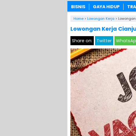
BISNIS
GAYA HIDUP
TRA
Home
>
Lowongan Kerja
>
Lowongan 
Lowongan Kerja Cianju
Share on:
Twitter
WhatsA