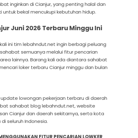
t inginkan di Cianjur, yang penting halal dan
ki untuk bekal mencukupi kebutuhan hidup.
ur Juni 2026 Terbaru Minggu Ini
li ini tim lebahndut.net ingin berbagi peluang
uk sahabat semuanya melalui fitur pencarian
 area lainnya. Barang kali ada diantara sahabat
encari loker terbaru Cianjur minggu dan bulan
ian update lowongan pekerjaan terbaru di daerah
habat sahabat blog lebahndut.net, website
an Cianjur dan daerah sekitarnya, serta kota
di seluruh Indonesia.
 MENGGUNAKAN FITUR PENCARIAN LOWKER