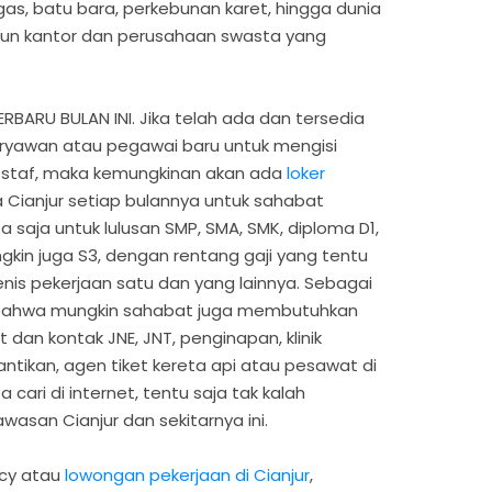
s, batu bara, perkebunan karet, hingga dunia
un kantor dan perusahaan swasta yang
ARU BULAN INI. Jika telah ada dan tersedia
yawan atau pegawai baru untuk mengisi
 staf, maka kemungkinan akan ada
loker
 Cianjur setiap bulannya untuk sahabat
 saja untuk lulusan SMP, SMA, SMK, diploma D1,
ngkin juga S3, dengan rentang gaji yang tentu
nis pekerjaan satu dan yang lainnya. Sebagai
i bahwa mungkin sahabat juga membutuhkan
 dan kontak JNE, JNT, penginapan, klinik
cantikan, agen tiket kereta api atau pesawat di
 cari di internet, tentu saja tak kalah
asan Cianjur dan sekitarnya ini.
ncy atau
lowongan pekerjaan di Cianjur
,