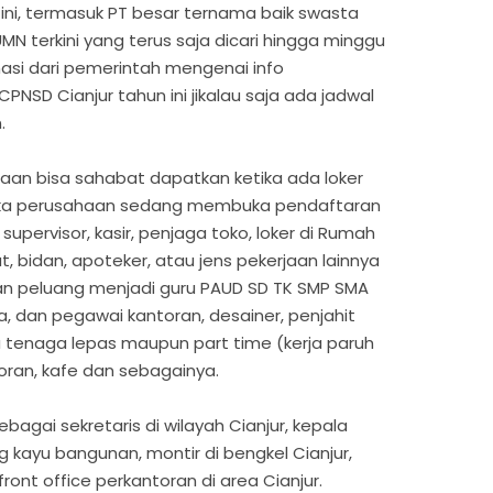
t ini, termasuk PT besar ternama baik swasta
N terkini yang terus saja dicari hingga minggu
asi dari pemerintah mengenai info
NSD Cianjur tahun ini jikalau saja ada jadwal
.
aan bisa sahabat dapatkan ketika ada loker
ketika perusahaan sedang membuka pendaftaran
upervisor, kasir, penjaga toko, loker di Rumah
t, bidan, apoteker, atau jens pekerjaan lainnya
an peluang menjadi guru PAUD SD TK SMP SMA
a, dan pegawai kantoran, desainer, penjahit
au tenaga lepas maupun part time (kerja paruh
oran, kafe dan sebagainya.
bagai sekretaris di wilayah Cianjur, kepala
g kayu bangunan, montir di bengkel Cianjur,
front office perkantoran di area Cianjur.