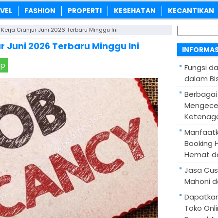
VEL
FASHION
PROPERTI
KESEHATAN
KECANTIKAN
Cari
Kerja Cianjur Juni 2026 Terbaru Minggu Ini
untuk:
r Juni 2026 Terbaru Minggu Ini
INFORMAS
pp
Fungsi d
dalam Bis
Berbagai
Mengece
Ketenaga
Manfaatk
Booking H
Hemat d
Jasa Cus
Mahoni d
Dapatka
Toko Onl