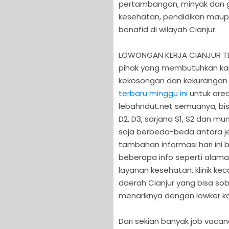
pertambangan, minyak dan ga
kesehatan, pendidikan maup
bonafid di wilayah Cianjur.
LOWONGAN KERJA CIANJUR TERB
pihak yang membutuhkan kar
kekosongan dan kekurangan
terbaru minggu ini
untuk area
lebahndut.net semuanya, bisa
D2, D3, sarjana S1, S2 dan mu
saja berbeda-beda antara je
tambahan informasi hari in
beberapa info seperti alamat
layanan kesehatan, klinik ke
daerah Cianjur yang bisa soba
menariknya dengan lowker kaw
Dari sekian banyak job vaca