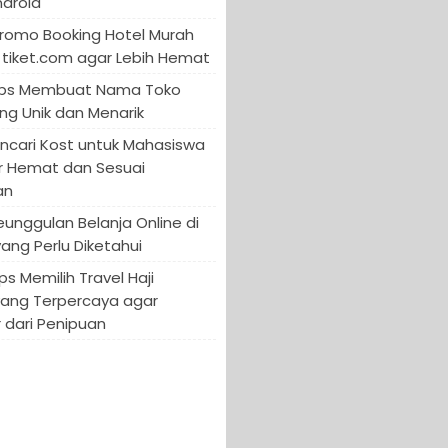
ndroid
Promo Booking Hotel Murah
tiket.com agar Lebih Hemat
 Tips Membuat Nama Toko
ng Unik dan Menarik
encari Kost untuk Mahasiswa
r Hemat dan Sesuai
an
Keunggulan Belanja Online di
yang Perlu Diketahui
ips Memilih Travel Haji
yang Terpercaya agar
 dari Penipuan