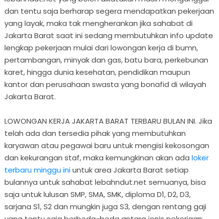
dan tentu saja berharap segera mendapatkan pekerjaan
yang layak, maka tak mengherankan jika sahabat di
Jakarta Barat saat ini sedang membutuhkan info update
lengkap pekerjaan mulai dari lowongan kerja di bumn,
pertambangan, minyak dan gas, batu bara, perkebunan
karet, hingga dunia kesehatan, pendidikan maupun
kantor dan perusahaan swasta yang bonafid di wilayah
Jakarta Barat.
LOWONGAN KERJA JAKARTA BARAT TERBARU BULAN INI. Jika
telah ada dan tersedia pihak yang membutuhkan
karyawan atau pegawai baru untuk mengisi kekosongan
dan kekurangan staf, maka kemungkinan akan ada
loker
terbaru minggu ini
untuk area Jakarta Barat setiap
bulannya untuk sahabat lebahndut.net semuanya, bisa
saja untuk lulusan SMP, SMA, SMK, diploma D1, D2, D3,
sarjana S1, S2 dan mungkin juga S3, dengan rentang gaji
yang tentu saja berbeda-beda antara jenis pekerjaan