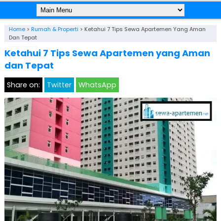
Home
>
Rumah & Properti
>
Ketahui 7 Tips Sewa Apartemen Yang Aman
Dan Tepat
Ketahui 7 Tips Sewa Apartemen yang Aman
dan Tepat
Share on:
Twitter
WhatsApp