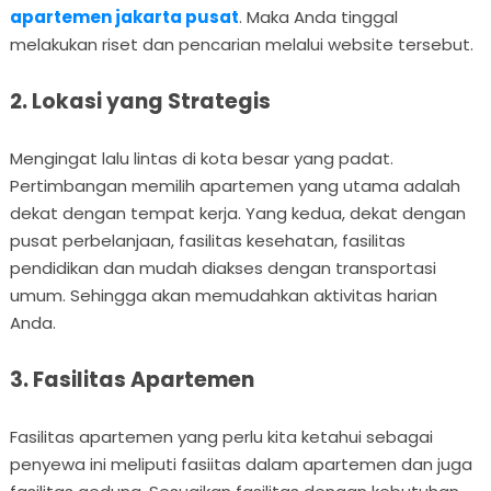
apartemen jakarta pusat
. Maka Anda tinggal
melakukan riset dan pencarian melalui website tersebut.
2. Lokasi yang Strategis
Mengingat lalu lintas di kota besar yang padat.
Pertimbangan memilih apartemen yang utama adalah
dekat dengan tempat kerja. Yang kedua, dekat dengan
pusat perbelanjaan, fasilitas kesehatan, fasilitas
pendidikan dan mudah diakses dengan transportasi
umum. Sehingga akan memudahkan aktivitas harian
Anda.
3. Fasilitas Apartemen
Fasilitas apartemen yang perlu kita ketahui sebagai
penyewa ini meliputi fasiitas dalam apartemen dan juga