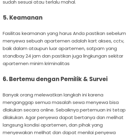
sudah sesuai atau terlalu mahal.
5. Keamanan
Fasilitas keamanan yang harus Anda pastikan sebelum
menyewa sebuah apartemen adalah kart akses, cctv,
baik dalam ataupun luar apartemen, satpam yang
standbay 24 jam dan pastikan juga lingkungan sekitar
apartemen minim kriminalitas
6. Bertemu dengan Pemilik & Survei
Banyak orang melewatkan langkah ini karena
menganggap semua masalah sewa menyewa bisa
dlakukan secara online. Sebaiknya pertemuan ini tetap
dilakukan. Agar penyewa dapat bertanya dan melihat
langsung kondisi apartemen, dan pihak yang
menyewakan melihat dan dapat menilai penyewa