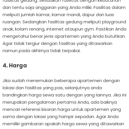
fasilitas gedung. Sesuaikan fasilitas dengan kebutuhan
dan tentu saja anggaran yang Anda miliki. Fasilitas dalam
meliputi jumlah kamar, kamar mandi, dapur dan luas
ruangan. Sedangkan fasilitas gedung meliputi playground
anak, kolam renang, internet ataupun gym. Pastikan Anda
mengetahui benar jenis apartemen yang Anda butuhkan.
Agar tidak tergiur dengan fasilitas yang ditawarkan
namun pada akhirnya tidak terpakai.
4. Harga
Jika sudah menemukan beberapa apartemen dengan
lokasi dan fasilitas yang pas, selanjutnya anda
bandingkan harga sewa satu dengan yang lainnya. Jika ini
merupakan pengalaman pertama Anda, ada baiknya
mencari referensi kisaran harga untuk apartemen yang
sama dengan lokasi yang hampir sepadan. Agar Anda
memiliki gambaran apakah harga sewa yang ditawarkan