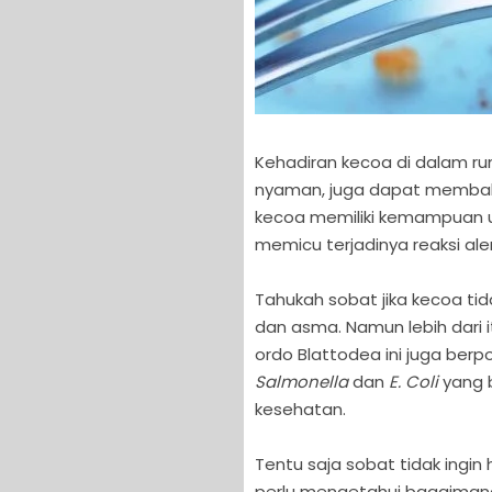
Kehadiran kecoa di dalam ru
nyaman, juga dapat membah
kecoa memiliki kemampuan u
memicu terjadinya reaksi al
Tahukah sobat jika kecoa tid
dan asma. Namun lebih dari i
ordo Blattodea ini juga ber
Salmonella
dan
E. Coli
yang 
kesehatan.
Tentu saja sobat tidak ingin h
perlu mengetahui bagaimana 