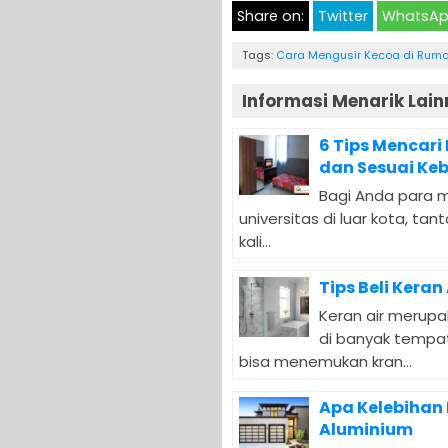
Share on:
Twitter
WhatsA
Tags:
Cara Mengusir Kecoa di Rum
Informasi Menarik Lain
6 Tips Mencar
dan Sesuai Ke
Bagi Anda para 
universitas di luar kota, 
kali...
Tips Beli Kera
Keran air merup
di banyak tempat
bisa menemukan kran...
Apa Kelebihan
Aluminium