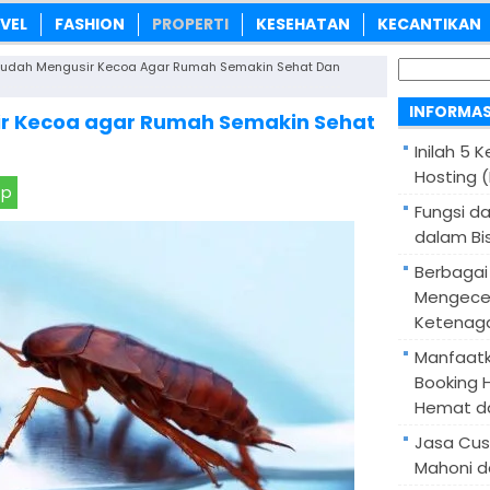
VEL
FASHION
PROPERTI
KESEHATAN
KECANTIKAN
Cari
udah Mengusir Kecoa Agar Rumah Semakin Sehat Dan
untuk:
INFORMAS
r Kecoa agar Rumah Semakin Sehat
Inilah 5 
Hosting 
pp
Fungsi d
dalam Bis
Berbagai
Mengece
Ketenaga
Manfaatk
Booking H
Hemat d
Jasa Cus
Mahoni d