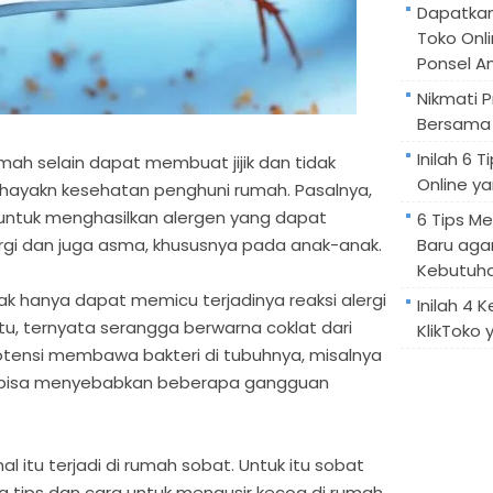
Dapatka
Toko Onl
Ponsel A
Nikmati 
Bersama 
Inilah 6
mah selain dapat membuat jijik dan tidak
Online ya
ayakn kesehatan penghuni rumah. Pasalnya,
ntuk menghasilkan alergen yang dapat
6 Tips M
ergi dan juga asma, khususnya pada anak-anak.
Baru aga
Kebutuh
ak hanya dapat memicu terjadinya reaksi alergi
Inilah 4 
tu, ternyata serangga berwarna coklat dari
KlikToko 
potensi membawa bakteri di tubuhnya, misalnya
bisa menyebabkan beberapa gangguan
al itu terjadi di rumah sobat. Untuk itu sobat
tips dan cara untuk mengusir kecoa di rumah,