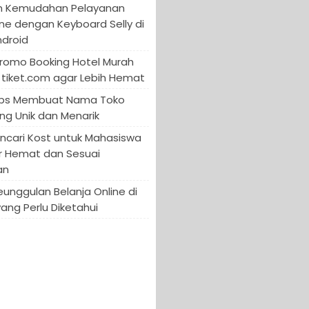
n Kemudahan Pelayanan
ine dengan Keyboard Selly di
ndroid
Promo Booking Hotel Murah
tiket.com agar Lebih Hemat
 Tips Membuat Nama Toko
ng Unik dan Menarik
encari Kost untuk Mahasiswa
r Hemat dan Sesuai
an
Keunggulan Belanja Online di
yang Perlu Diketahui