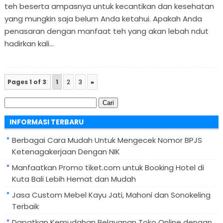
teh beserta ampasnya untuk kecantikan dan kesehatan
yang mungkin saja belum Anda ketahui. Apakah Anda
penasaran dengan manfaat teh yang akan lebah ndut
hadirkan kali...
Pages 1 of 3
:
1
2
3
»
Cari
untuk:
INFORMASI TERBARU
Berbagai Cara Mudah Untuk Mengecek Nomor BPJS
Ketenagakerjaan Dengan NIK
Manfaatkan Promo tiket.com untuk Booking Hotel di
Kuta Bali Lebih Hemat dan Mudah
Jasa Custom Mebel Kayu Jati, Mahoni dan Sonokeling
Terbaik
Dapatkan Kemudahan Pelayanan Toko Online dengan