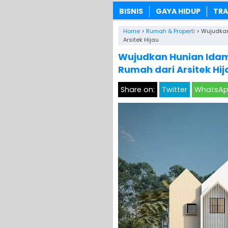
BISNIS
GAYA HIDUP
TRA
Home
>
Rumah & Properti
>
Wujudkan
Arsitek Hijau
Wujudkan Hunian Ida
Rumah dari Arsitek Hij
Share on:
Twitter
WhatsA