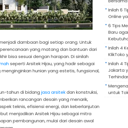
Bersama 
Inilah 6
Online ya
6 Tips M
Baru aga
Kebutuh
 menjadi dambaan bagi setiap orang. Untuk
Inilah 4 
 perencanaan yang matang dan bantuan dari
KlikToko 
akhir bisa sesuai dengan harapan. Di sinilah
umah
seperti Arsitek Hijau, yang hadir sebagai
Inilah 4 T
Jakarta 
 menginginkan hunian yang estetis, fungsional,
Terhindar
Mengenal
n-tahun di bidang
jasa arsitek
dan konstruksi,
untuk Tok
emberikan rancangan desain yang menarik,
pek teknis, efisiensi energi, dan keberlanjutan
but menjadikan Arsitek Hijau sebagai mitra
hapan pembangunan, mulai dari desain awal
pangan.