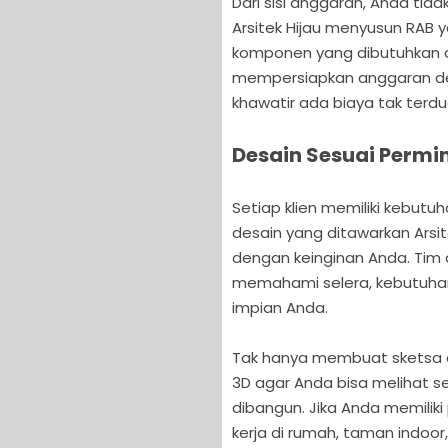
Dari sisi anggaran, Anda tid
Arsitek Hijau menyusun RAB y
komponen yang dibutuhkan d
mempersiapkan anggaran de
khawatir ada biaya tak terdu
Desain Sesuai Perm
Setiap klien memiliki kebutu
desain yang ditawarkan Arsit
dengan keinginan Anda. Tim
memahami selera, kebutuhan 
impian Anda.
Tak hanya membuat sketsa das
3D agar Anda bisa melihat s
dibangun. Jika Anda memiliki
kerja di rumah, taman indoo