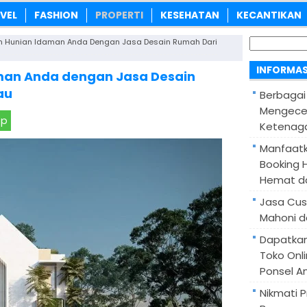
VEL
FASHION
PROPERTI
KESEHATAN
KECANTIKAN
Cari
 Hunian Idaman Anda Dengan Jasa Desain Rumah Dari
untuk:
INFORMAS
man Anda dengan Jasa Desain
au
Berbagai
Mengece
pp
Ketenaga
Manfaatk
Booking H
Hemat d
Jasa Cus
Mahoni d
Dapatka
Toko Onl
Ponsel A
Nikmati 