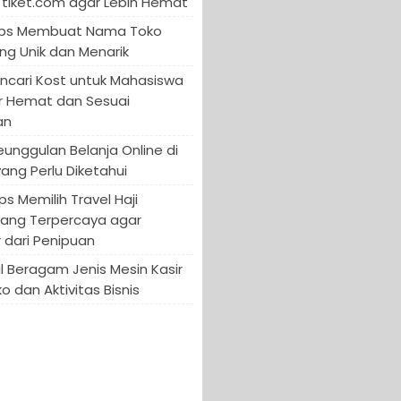
tiket.com agar Lebih Hemat
 Tips Membuat Nama Toko
ng Unik dan Menarik
encari Kost untuk Mahasiswa
r Hemat dan Sesuai
an
Keunggulan Belanja Online di
yang Perlu Diketahui
ips Memilih Travel Haji
yang Terpercaya agar
 dari Penipuan
 Beragam Jenis Mesin Kasir
o dan Aktivitas Bisnis