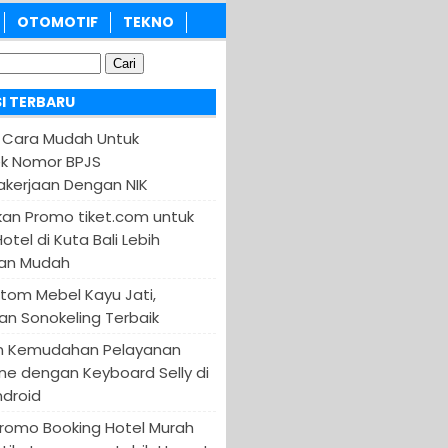
OTOMOTIF
TEKNO
I TERBARU
 Cara Mudah Untuk
k Nomor BPJS
kerjaan Dengan NIK
an Promo tiket.com untuk
otel di Kuta Bali Lebih
an Mudah
tom Mebel Kayu Jati,
an Sonokeling Terbaik
n Kemudahan Pelayanan
ine dengan Keyboard Selly di
ndroid
Promo Booking Hotel Murah