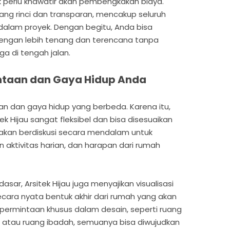
ak perlu khawatir akan pembengkakan biaya.
ang rinci dan transparan, mencakup seluruh
alam proyek. Dengan begitu, Anda bisa
ngan lebih tenang dan terencana tanpa
ga di tengah jalan.
intaan dan Gaya Hidup Anda
han dan gaya hidup yang berbeda. Karena itu,
ek Hijau sangat fleksibel dan bisa disesuaikan
 akan berdiskusi secara mendalam untuk
aktivitas harian, dan harapan dari rumah
ar, Arsitek Hijau juga menyajikan visualisasi
ecara nyata bentuk akhir dari rumah yang akan
 permintaan khusus dalam desain, seperti ruang
r, atau ruang ibadah, semuanya bisa diwujudkan