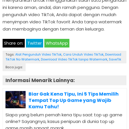
menyarankan untuk menggunakan salah satu pengunduh
ini karena aman, andal, dan ramah pengguna. Dengan
pengunduh video TikTok, Anda dapat dengan mudah
menyimpan video TikTok favorit Anda tanpa watermark
dan membaginya dengan teman dan keluarga.
Share on:
Twitter
WhatsApp
Tags:
Alat Pengunduh Video TikTok
,
Cara Unduh Video TikTok
,
Download
TikTok No Watermark
,
Download Video TikTok tanpa Watermark
,
SaveTik
Baca juga:
Informasi Menarik Lainnya:
Biar Gak Kena Tipu, Ini 5 Tips Memilih
Tempat Top Up Game yang Wajib
Kamu Tahu!
Siapa yang belum pernah kena tipu saat top up game
online? Sayangnya, kasus penipuan di dunia top up
game masih sangat marak...