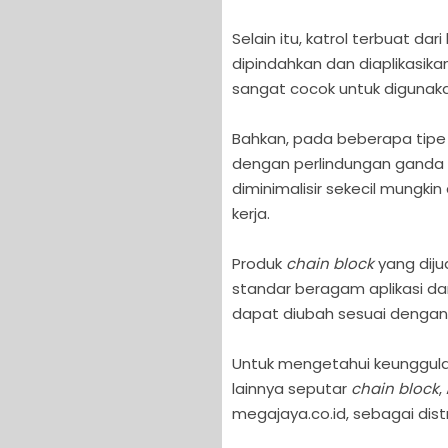
Selain itu, katrol terbuat d
dipindahkan dan diaplikasik
sangat cocok untuk digunaka
Bahkan, pada beberapa tip
dengan perlindungan gand
diminimalisir sekecil mungki
kerja.
Produk
chain block
yang diju
standar beragam aplikasi da
dapat diubah sesuai dengan 
Untuk mengetahui keunggulan
lainnya seputar
chain block
,
megajaya.co.id, sebagai dist