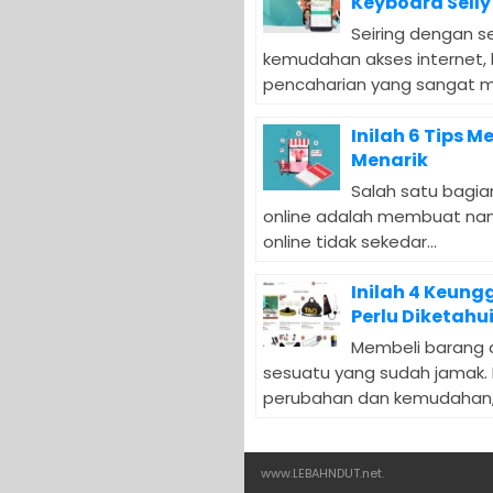
Keyboard Selly
Seiring dengan s
kemudahan akses internet, 
pencaharian yang sangat men
Inilah 6 Tips 
Menarik
Salah satu bagia
online adalah membuat nam
online tidak sekedar...
Inilah 4 Keung
Perlu Diketahu
Membeli barang a
sesuatu yang sudah jamak.
perubahan dan kemudahan, 
www.LEBAHNDUT.net
.