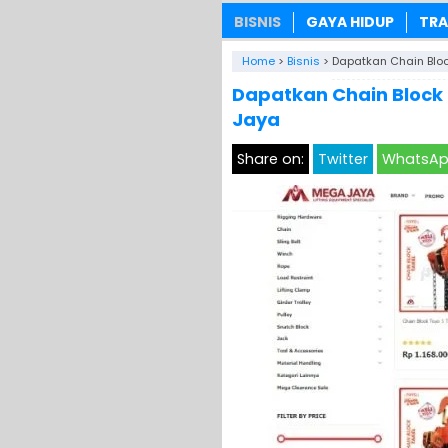
BISNIS
GAYA HIDUP
TRA
Home
>
Bisnis
>
Dapatkan Chain Bloc
Dapatkan Chain Block 
Jaya
Share on:
Twitter
WhatsA