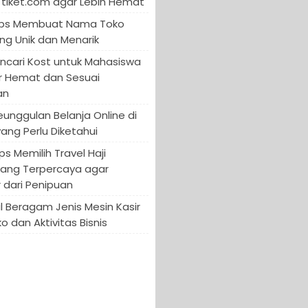
tiket.com agar Lebih Hemat
 Tips Membuat Nama Toko
ng Unik dan Menarik
encari Kost untuk Mahasiswa
r Hemat dan Sesuai
an
Keunggulan Belanja Online di
yang Perlu Diketahui
ips Memilih Travel Haji
yang Terpercaya agar
 dari Penipuan
 Beragam Jenis Mesin Kasir
o dan Aktivitas Bisnis