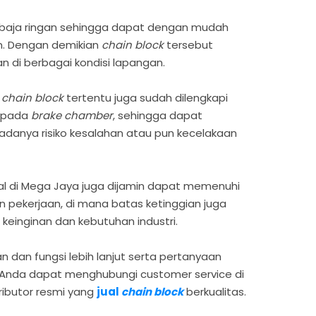
ari baja ringan sehingga dapat dengan mudah
an. Dengan demikian
chain block
tersebut
n di berbagai kondisi lapangan.
e
chain block
tertentu juga sudah dilengkapi
a pada
brake chamber
, sehingga dapat
n adanya risiko kesalahan atau pun kecelakaan
al di Mega Jaya juga dijamin dapat memenuhi
n pekerjaan, di mana batas ketinggian juga
keinginan dan kebutuhan industri.
 dan fungsi lebih lanjut serta pertanyaan
 Anda dapat menghubungi customer service di
ributor resmi yang
jual
chain block
berkualitas.