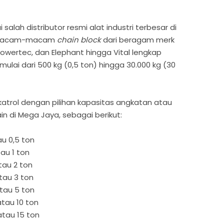
 salah distributor resmi alat industri terbesar di
ermacam-macam
chain block
dari beragam merk
Powertec, dan Elephant hingga Vital lengkap
lai dari 500 kg (0,5 ton) hingga 30.000 kg (30
katrol dengan pilihan kapasitas angkatan atau
in di Mega Jaya, sebagai berikut:
u 0,5 ton
tau 1 ton
tau 2 ton
tau 3 ton
tau 5 ton
atau 10 ton
atau 15 ton