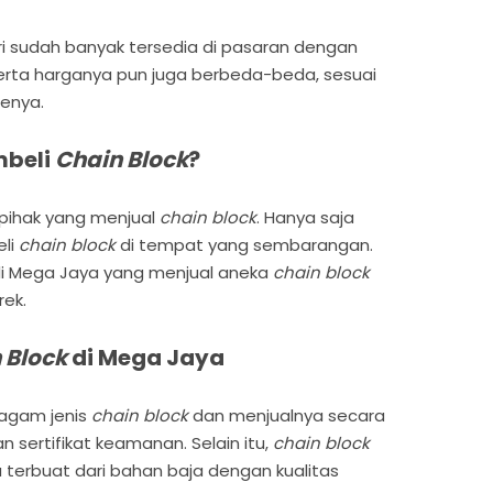
iri sudah banyak tersedia di pasaran dengan
erta harganya pun juga berbeda-beda, sesuai
enya.
beli
Chain Block
?
-pihak yang menjual
chain block
. Hanya saja
eli
chain block
di tempat yang sembarangan.
i Mega Jaya yang menjual aneka
chain block
rek.
 Block
di Mega Jaya
agam jenis
chain block
dan menjualnya secara
n sertifikat keamanan. Selain itu,
chain block
a terbuat dari bahan baja dengan kualitas