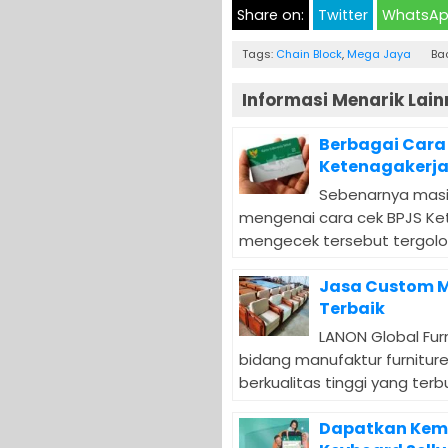
Share on:
Twitter
WhatsA
Tags:
Chain Block
,
Mega Jaya
Ba
Informasi Menarik Lain
Berbagai Cara
Ketenagakerja
Sebenarnya masi
mengenai cara cek BPJS Ket
mengecek tersebut tergolo
Jasa Custom M
Terbaik
LANON Global Fur
bidang manufaktur furnitur
berkualitas tinggi yang terbu
Dapatkan Kem