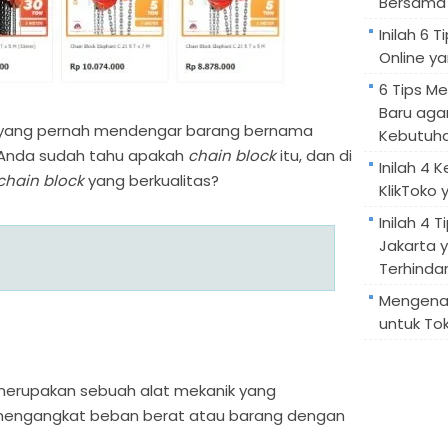
Bersama 
Inilah 6
Online ya
6 Tips M
Baru aga
a yang pernah mendengar barang bernama
Kebutuh
 Anda sudah tahu apakah
chain block
itu, dan di
Inilah 4 
chain block
yang berkualitas?
KlikToko 
Inilah 4 T
Jakarta 
Terhindar
Mengenal
untuk Tok
erupakan sebuah alat mekanik yang
engangkat beban berat atau barang dengan