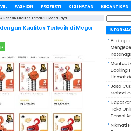
VEL
FASHION
PROPERTI
KESEHATAN
KECANTIKAN
Cari
k Dengan Kualitas Terbaik Di Mega Jaya
untuk:
dengan Kualitas Terbaik di Mega
INFORMAS
Berbagai
pp
Mengece
Ketenaga
Manfaatk
Booking H
Hemat d
Jasa Cus
Mahoni d
Dapatka
Toko Onl
Ponsel A
Nikmati 