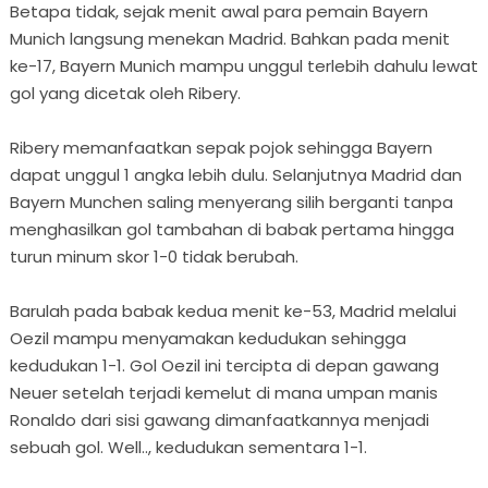
Betapa tidak, sejak menit awal para pemain Bayern
Munich langsung menekan Madrid. Bahkan pada menit
ke-17, Bayern Munich mampu unggul terlebih dahulu lewat
gol yang dicetak oleh Ribery.
Ribery memanfaatkan sepak pojok sehingga Bayern
dapat unggul 1 angka lebih dulu. Selanjutnya Madrid dan
Bayern Munchen saling menyerang silih berganti tanpa
menghasilkan gol tambahan di babak pertama hingga
turun minum skor 1-0 tidak berubah.
Barulah pada babak kedua menit ke-53, Madrid melalui
Oezil mampu menyamakan kedudukan sehingga
kedudukan 1-1. Gol Oezil ini tercipta di depan gawang
Neuer setelah terjadi kemelut di mana umpan manis
Ronaldo dari sisi gawang dimanfaatkannya menjadi
sebuah gol. Well.., kedudukan sementara 1-1.