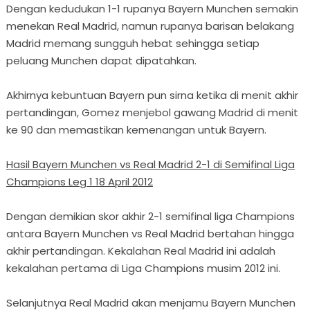
Dengan kedudukan 1-1 rupanya Bayern Munchen semakin
menekan Real Madrid, namun rupanya barisan belakang
Madrid memang sungguh hebat sehingga setiap
peluang Munchen dapat dipatahkan.
Akhirnya kebuntuan Bayern pun sirna ketika di menit akhir
pertandingan, Gomez menjebol gawang Madrid di menit
ke 90 dan memastikan kemenangan untuk Bayern.
Hasil Bayern Munchen vs Real Madrid 2-1 di Semifinal Liga
Champions Leg 1 18 April 2012
Dengan demikian skor akhir 2-1 semifinal liga Champions
antara Bayern Munchen vs Real Madrid bertahan hingga
akhir pertandingan. Kekalahan Real Madrid ini adalah
kekalahan pertama di Liga Champions musim 2012 ini.
Selanjutnya Real Madrid akan menjamu Bayern Munchen