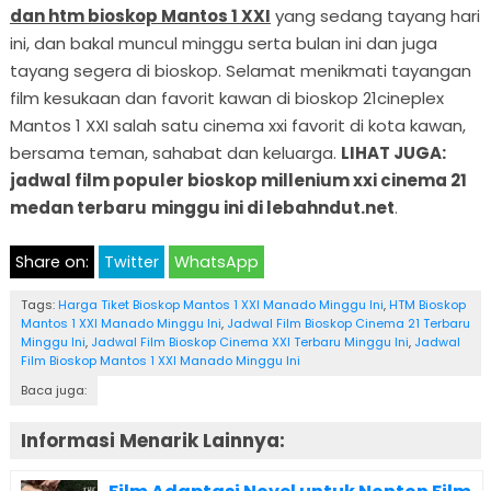
dan htm bioskop Mantos 1 XXI
yang sedang tayang hari
ini, dan bakal muncul minggu serta bulan ini dan juga
tayang segera di bioskop. Selamat menikmati tayangan
film kesukaan dan favorit kawan di bioskop 21cineplex
Mantos 1 XXI salah satu cinema xxi favorit di kota kawan,
bersama teman, sahabat dan keluarga.
LIHAT JUGA:
jadwal film populer bioskop millenium xxi cinema 21
medan terbaru
minggu ini di lebahndut.net
.
Share on:
Twitter
WhatsApp
Tags:
Harga Tiket Bioskop Mantos 1 XXI Manado Minggu Ini
,
HTM Bioskop
Mantos 1 XXI Manado Minggu Ini
,
Jadwal Film Bioskop Cinema 21 Terbaru
Minggu Ini
,
Jadwal Film Bioskop Cinema XXI Terbaru Minggu Ini
,
Jadwal
Film Bioskop Mantos 1 XXI Manado Minggu Ini
Baca juga:
Informasi Menarik Lainnya: