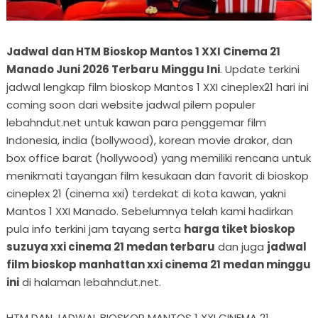
Jadwal dan HTM Bioskop Mantos 1 XXI Cinema 21
Manado Juni 2026 Terbaru Minggu Ini
. Update terkini
jadwal lengkap film bioskop Mantos 1 XXI cineplex21 hari ini
coming soon dari website jadwal pilem populer
lebahndut.net untuk kawan para penggemar film
Indonesia, india (bollywood), korean movie drakor, dan
box office barat (hollywood) yang memiliki rencana untuk
menikmati tayangan film kesukaan dan favorit di bioskop
cineplex 21 (cinema xxi) terdekat di kota kawan, yakni
Mantos 1 XXI Manado. Sebelumnya telah kami hadirkan
pula info terkini jam tayang serta
harga tiket bioskop
suzuya xxi cinema 21 medan terbaru
dan juga
jadwal
film bioskop manhattan xxi cinema 21 medan minggu
ini
di halaman lebahndut.net.
HTM DAN JADWAL BIOSKOP MANTOS 1 XXI CINEMA 21