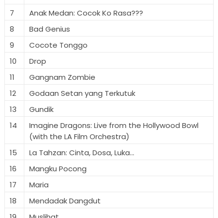
7
Anak Medan: Cocok Ko Rasa???
8
Bad Genius
9
Cocote Tonggo
10
Drop
11
Gangnam Zombie
12
Godaan Setan yang Terkutuk
13
Gundik
14
Imagine Dragons: Live from the Hollywood Bowl
(with the LA Film Orchestra)
15
La Tahzan: Cinta, Dosa, Luka...
16
Mangku Pocong
17
Maria
18
Mendadak Dangdut
19
Muslihat