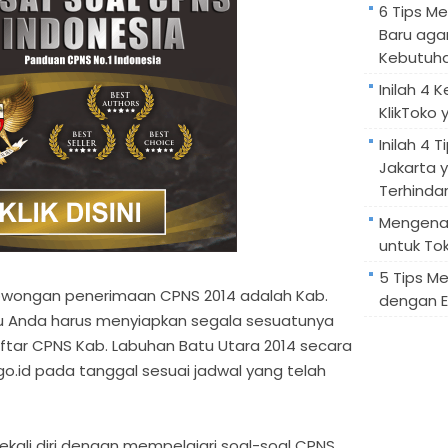
6 Tips M
Baru aga
Kebutuh
Inilah 4 
KlikToko 
Inilah 4 T
Jakarta 
Terhindar
Mengenal
untuk Tok
5 Tips M
owongan penerimaan CPNS 2014 adalah Kab.
dengan E
tu Anda harus menyiapkan segala sesuatunya
tar CPNS Kab. Labuhan Batu Utara 2014 secara
go.id pada tanggal sesuai jadwal yang telah
ekali diri dengan mempelajari soal-soal CPNS