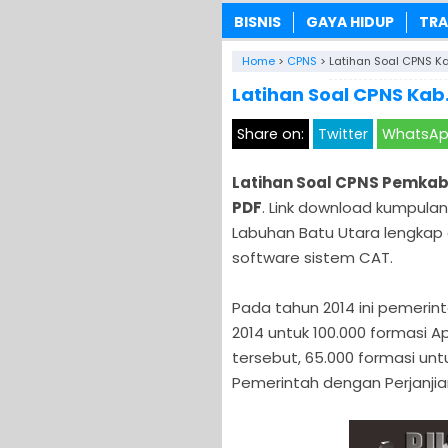
BISNIS
GAYA HIDUP
TRA
Home
>
CPNS
>
Latihan Soal CPNS K
Latihan Soal CPNS Kab
Share on:
Twitter
WhatsA
Latihan Soal CPNS Pemkab
PDF
. Link download kumpulan
Labuhan Batu Utara lengkap
software sistem CAT.
Pada tahun 2014 ini pemer
2014 untuk 100.000 formasi Ap
tersebut, 65.000 formasi un
Pemerintah dengan Perjanjian