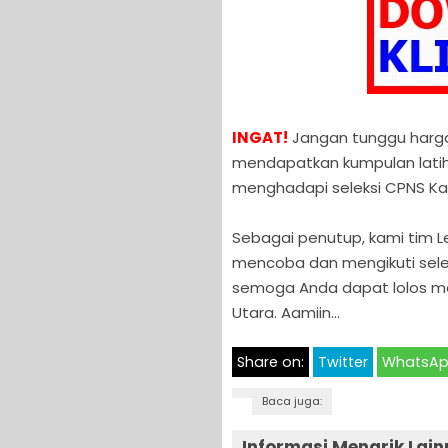
INGAT!
Jangan tunggu hargan
mendapatkan kumpulan latiha
menghadapi seleksi CPNS Kab
Sebagai penutup, kami tim
mencoba dan mengikuti selek
semoga Anda dapat lolos men
Utara. Aamiin…
Share on:
Twitter
WhatsA
Baca juga:
Informasi Menarik Lain