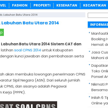
VEL
FASHION
PROPERTI
KESEHATAN
KECANTIKAN
Cari
ab. Labuhan Batu Utara 2014
untuk:
. Labuhan Batu Utara 2014
INFORMAS
pp
Manfaatk
Booking H
 Labuhan Batu Utara 2014 Sistem CAT dan
Hemat d
 latihan
soal CPNS 2014
untuk Kabupaten
Jasa Cus
 dengan kunci jawaban dan pembahasan serta
Mahoni d
Dapatka
Toko Onl
intah akan membuka lowongan penerimaan CPNS
Ponsel A
aratur Sipil Negara (ASN). Dari seluruh jumlah
Nikmati 
tuk CPNS, dan sisanya adalah Pegawai
Bersama 
 Kerja (PPPK).
Inilah 6
Online ya