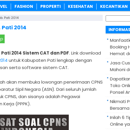
VEL
FASHION
PROPERTI
KESEHATAN
KECANTIKAN
Cari
b. Pati 2014
untuk:
 Pati 2014
INFORMAS
pp
Manfaatk
Booking H
Pati 2014 Sistem CAT dan PDF
. Link download
Hemat d
2014
untuk Kabupaten Pati lengkap dengan
Jasa Cus
an serta software sistem CAT.
Mahoni d
Dapatka
intah akan membuka lowongan penerimaan CPNS
Toko Onl
aratur Sipil Negara (ASN). Dari seluruh jumlah
Ponsel A
tuk CPNS, dan sisanya adalah Pegawai
Nikmati 
 Kerja (PPPK).
Bersama 
Inilah 6
Online ya