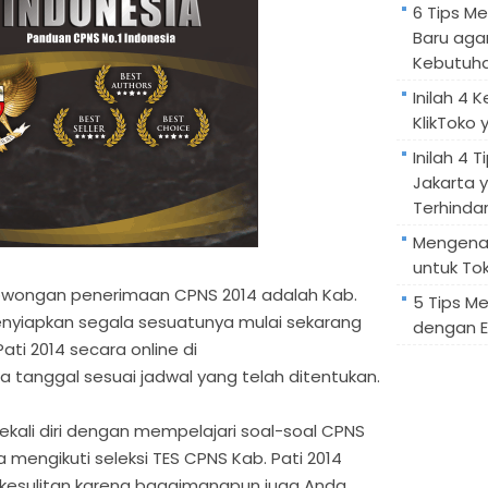
6 Tips M
Baru aga
Kebutuh
Inilah 4 
KlikToko 
Inilah 4 T
Jakarta 
Terhindar
Mengenal
untuk Tok
owongan penerimaan CPNS 2014 adalah Kab.
5 Tips M
menyiapkan segala sesuatunya mulai sekarang
dengan E
ti 2014 secara online di
 tanggal sesuai jadwal yang telah ditentukan.
ekali diri dengan mempelajari soal-soal CPNS
a mengikuti seleksi TES CPNS Kab. Pati 2014
 kesulitan karena bagaimanapun juga Anda