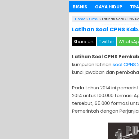
BISNIS
GAYA HIDUP
TRA
Home
>
CPNS
>
Latihan Soal CPNS Ka
Latihan Soal CPNS Kab.
Share on:
Twitter
WhatsA
Latihan Soal CPNS Pemkab 
kumpulan latihan
soal CPNS 
kunci jawaban dan pembahas
Pada tahun 2014 ini pemer
2014 untuk 100.000 formasi Ap
tersebut, 65.000 formasi un
Pemerintah dengan Perjanjian