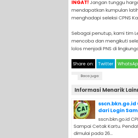
INGAT!
Jangan tunggu hargan
mendapatkan kumpulan latiha
menghadapi seleksi CPNS Kab
Sebagai penutup, kami tim
mencoba dan mengikuti sele
lolos menjadi PNS di lingkung
Share on:
Twitter
WhatsA
Baca juga:
Informasi Menarik Lain
sscn.bkn.go.id
dari Login Sam
sscn.bkn.go.id CP
Sampai Cetak Kartu. Pendaf
dimulai pada 26...