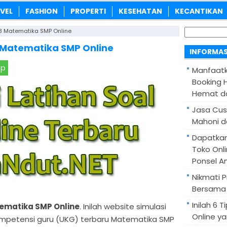
VEL
FASHION
PROPERTI
KESEHATAN
KECANTIKAN
Cari
3 Matematika SMP Online
untuk:
 Matematika SMP Online
INFORMAS
pp
Manfaatk
Booking H
Hemat d
Jasa Cus
Mahoni d
Dapatka
Toko Onl
Ponsel A
Nikmati 
Bersama 
Inilah 6
tematika SMP Online
. Inilah website simulasi
Online ya
 kompetensi guru (UKG) terbaru Matematika SMP