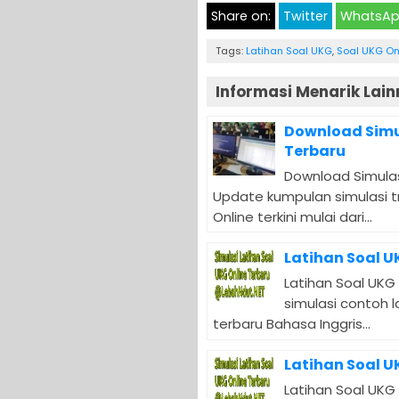
Share on:
Twitter
WhatsA
Tags:
Latihan Soal UKG
,
Soal UKG On
Informasi Menarik Lain
Download Simul
Terbaru
Download Simulas
Update kumpulan simulasi t
Online terkini mulai dari...
Latihan Soal U
Latihan Soal UKG 
simulasi contoh l
terbaru Bahasa Inggris...
Latihan Soal U
Latihan Soal UKG 