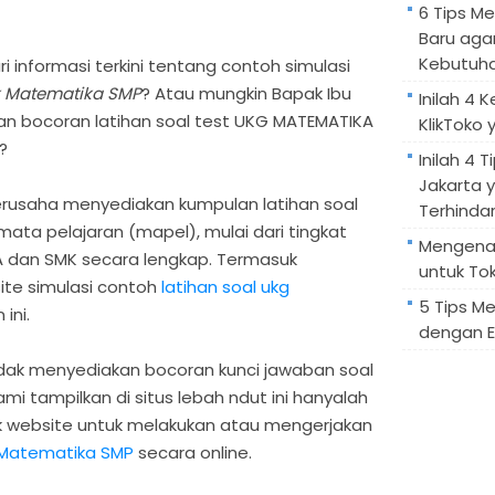
6 Tips M
Baru aga
Kebutuh
informasi terkini tentang contoh simulasi
k Matematika SMP
? Atau mungkin Bapak Ibu
Inilah 4 
an bocoran latihan soal test UKG MATEMATIKA
KlikToko 
?
Inilah 4 T
Jakarta 
erusaha menyediakan kumpulan latihan soal
Terhindar
ata pelajaran (mapel), mulai dari tingkat
Mengenal
MA dan SMK secara lengkap. Termasuk
untuk Tok
ite simulasi contoh
latihan soal ukg
5 Tips M
ini.
dengan E
ak menyediakan bocoran kunci jawaban soal
i tampilkan di situs lebah ndut ini hanyalah
nk website untuk melakukan atau mengerjakan
g Matematika SMP
secara online.