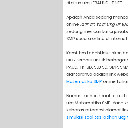
di situs ukg LEBAHNDUT.NET.
Apakah Anda sedang mencari 
online
latihan soal ukg untu
sedang mencari kunci jawab
SMP secara online di internet
Kami, tim LebahNdut akan b
UKG terbaru untuk berbagai m
PAUD, TK, SD, SLB SD, SMP, S
diantaranya adalah link webs
Matematika SMP
online tahun 
Namun mohon maaf, kami tid
ukg Matematika SMP. Yang kam
sebatas referensi alamat li
simulasi soal tes latihan uk