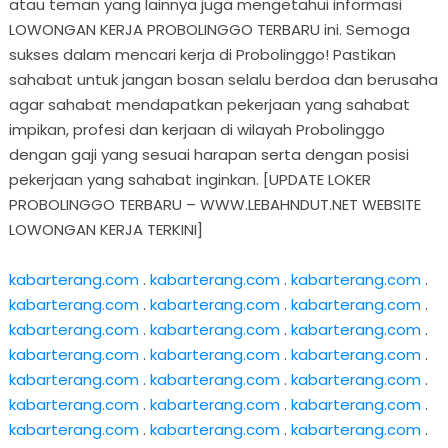
atau teman yang lainnya juga mengetahui informasi
LOWONGAN KERJA PROBOLINGGO TERBARU ini. Semoga
sukses dalam mencari kerja di Probolinggo! Pastikan
sahabat untuk jangan bosan selalu berdoa dan berusaha
agar sahabat mendapatkan pekerjaan yang sahabat
impikan, profesi dan kerjaan di wilayah Probolinggo
dengan gaji yang sesuai harapan serta dengan posisi
pekerjaan yang sahabat inginkan. [UPDATE LOKER
PROBOLINGGO TERBARU – WWW.LEBAHNDUT.NET WEBSITE
LOWONGAN KERJA TERKINI]
kabarterang.com
.
kabarterang.com
.
kabarterang.com
.
kabarterang.com
.
kabarterang.com
.
kabarterang.com
.
kabarterang.com
.
kabarterang.com
.
kabarterang.com
.
kabarterang.com
.
kabarterang.com
.
kabarterang.com
.
kabarterang.com
.
kabarterang.com
.
kabarterang.com
.
kabarterang.com
.
kabarterang.com
.
kabarterang.com
.
kabarterang.com
.
kabarterang.com
.
kabarterang.com
.