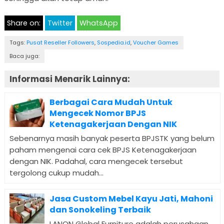
Share on:
Twitter
WhatsApp
Tags:
Pusat Reseller Followers
,
Sospedia.id
,
Voucher Games
Baca juga:
Informasi Menarik Lainnya:
Berbagai Cara Mudah Untuk
Mengecek Nomor BPJS
Ketenagakerjaan Dengan NIK
Sebenarnya masih banyak peserta BPJSTK yang belum
paham mengenai cara cek BPJS Ketenagakerjaan
dengan NIK. Padahal, cara mengecek tersebut
tergolong cukup mudah...
Jasa Custom Mebel Kayu Jati, Mahoni
dan Sonokeling Terbaik
LANON Global Furniture adalah perusahaan