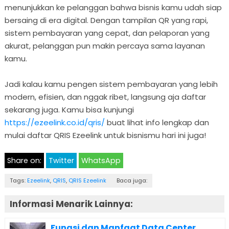
menunjukkan ke pelanggan bahwa bisnis kamu udah siap
bersaing di era digital. Dengan tampilan QR yang rapi,
sistem pembayaran yang cepat, dan pelaporan yang
akurat, pelanggan pun makin percaya sama layanan
kamu.
Jadi kalau kamu pengen sistem pembayaran yang lebih
modern, efisien, dan nggak ribet, langsung aja daftar
sekarang juga. Kamu bisa kunjungi
https://ezeelink.co.id/qris/
buat lihat info lengkap dan
mulai daftar QRIS Ezeelink untuk bisnismu hari ini juga!
Share on:
Twitter
WhatsApp
Tags:
Ezeelink
,
QRIS
,
QRIS Ezeelink
Baca juga:
Informasi Menarik Lainnya:
Fungsi dan Manfaat Data Center