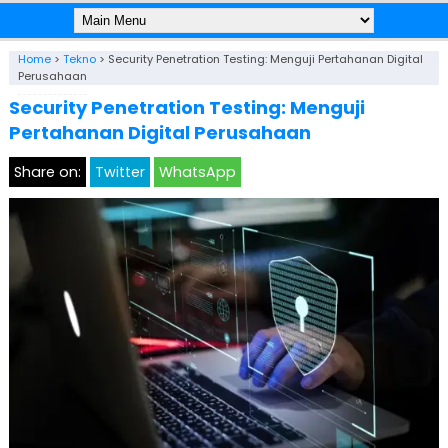
Home
>
Tekno
>
Security Penetration Testing: Menguji Pertahanan Digital
Perusahaan
Security Penetration Testing: Menguji
Pertahanan Digital Perusahaan
Share on:
Twitter
WhatsApp