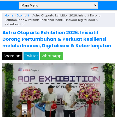
Home
>
Otomotif
>
Astra Otoparts Exhibition 2026: Inisiatif Dorong
Pertumbuhan & Perkuat Resiliensi Melalui Inovasi, Digitalisasi &
Keberlanjutan
Astra Otoparts Exhibition 2026: Inisiatif
Dorong Pertumbuhan & Perkuat Resiliensi
melalui Inovasi, Digitalisasi & Keberlanjutan
Share on:
Twitter
WhatsApp