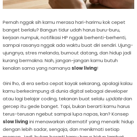
Pernah nggak sih kamu merasa hari-harimu kok cepet
banget berlalu? Bangun tidur udah harus buru-buru,
kerjaan numpuk, notifikasi HP nggak berhenti-berhenti,
sampai rasanya nggak ada waktu buat diri sendiri. Ujung-
ujungnya, stres melanda, burnout datang, dan hidup jadi
kurang bermakna. Nah, jangan-jangan kamu butuh
kenalan sama yang namanya
slow living
!
Gini lho, di era serba cepat kayak sekarang, apalagi kalau
kamu berkecimpung di dunia digital sebagai developer
atau lagi belajar coding, tekanan buat selalu
update
dan
gercep itu gede banget. Tapi, bukan berarti kamu harus
terus-terusan ngebut sampai lupa napas, kan? Konsep
slow living
ini menawarkan alternatif yang menarik: hidup
dengan lebih sadar, sengaja, dan menikmati setiap
momen. Jadi, bukan berarti kamu harus hidup lambat