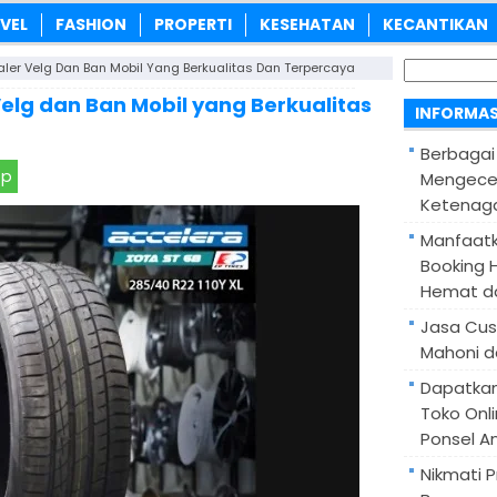
VEL
FASHION
PROPERTI
KESEHATAN
KECANTIKAN
Cari
aler Velg Dan Ban Mobil Yang Berkualitas Dan Terpercaya
untuk:
Velg dan Ban Mobil yang Berkualitas
INFORMAS
Berbagai
pp
Mengece
Ketenaga
Manfaatk
Booking H
Hemat d
Jasa Cus
Mahoni d
Dapatka
Toko Onl
Ponsel A
Nikmati 