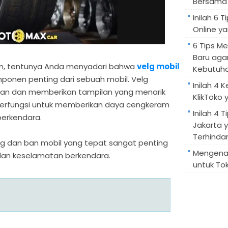
Bersama 
Inilah 6
Online ya
6 Tips M
Baru aga
aan, tentunya Anda menyadari bahwa
velg mobil
Kebutuh
onen penting dari sebuah mobil. Velg
Inilah 4 
ban dan memberikan tampilan yang menarik
KlikToko 
berfungsi untuk memberikan daya cengkeram
Inilah 4 T
erkendara.
Jakarta 
Terhindar
elg dan ban mobil yang tepat sangat penting
Mengenal
dan keselamatan berkendara.
untuk Tok