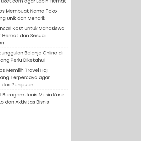
tiket.com agar Lebih Hemat
 Tips Membuat Nama Toko
ng Unik dan Menarik
encari Kost untuk Mahasiswa
r Hemat dan Sesuai
an
Keunggulan Belanja Online di
yang Perlu Diketahui
ips Memilih Travel Haji
yang Terpercaya agar
 dari Penipuan
 Beragam Jenis Mesin Kasir
o dan Aktivitas Bisnis