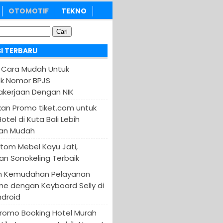
OTOMOTIF
TEKNO
I TERBARU
 Cara Mudah Untuk
k Nomor BPJS
kerjaan Dengan NIK
an Promo tiket.com untuk
otel di Kuta Bali Lebih
an Mudah
tom Mebel Kayu Jati,
an Sonokeling Terbaik
n Kemudahan Pelayanan
ine dengan Keyboard Selly di
ndroid
Promo Booking Hotel Murah