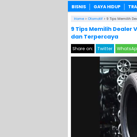
BISNIS
GAYA HIDUP
TRA
Home
>
Otomotif
>
9 Tips Memilih De
9 Tips Memilih Dealer 
dan Terpercaya
Share on:
Twitter
WhatsA