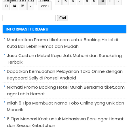
Pages 10 of 202
:
« First
...
«
5
6
7
8
9
10
11
12
13
14
15
»
...
Last »
Cari
untuk:
INFORMASI TERBARU
Manfaatkan Promo tiket.com untuk Booking Hotel di
Kuta Bali Lebih Hemat dan Mudah
Jasa Custom Mebel Kayu Jati, Mahoni dan Sonokeling
Terbaik
Dapatkan Kemudahan Pelayanan Toko Online dengan
Keyboard Selly di Ponsel Android
Nikmati Promo Booking Hotel Murah Bersama tiket.com
agar Lebih Hemat
Inilah 6 Tips Membuat Nama Toko Online yang Unik dan
Menarik
6 Tips Mencari Kost untuk Mahasiswa Baru agar Hemat
dan Sesuai Kebutuhan