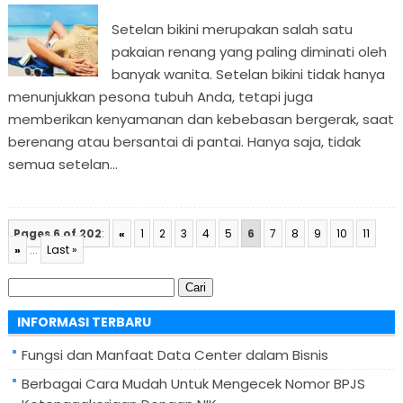
Setelan bikini merupakan salah satu
pakaian renang yang paling diminati oleh
banyak wanita. Setelan bikini tidak hanya
menunjukkan pesona tubuh Anda, tetapi juga
memberikan kenyamanan dan kebebasan bergerak, saat
berenang atau bersantai di pantai. Hanya saja, tidak
semua setelan...
Pages 6 of 202
:
«
1
2
3
4
5
6
7
8
9
10
11
»
...
Last »
Cari
untuk:
INFORMASI TERBARU
Fungsi dan Manfaat Data Center dalam Bisnis
Berbagai Cara Mudah Untuk Mengecek Nomor BPJS